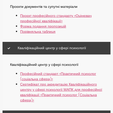
Проєкти документів та супутні матеріали
Проєкт професійного стандарту «Оцінювач
професійної кваліфікації»
Форма подання пропозицій
Порівняльна таблиця
Кваліфікаційний центр у сфері психології
Кваліфікаційний центр у сфері психології
Професійний стандарт «Практичний психолог
(соціальна сфера)»
Сертифікат про акредитацію Кваліфікаційного
центру у сфері психології МАПК для професійної
кваліфікації «Практичний психолог (Соціальна
сфера)»