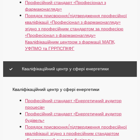
Професійний стандарт «Професіонал з
фармаконагляду»
Порядок присвоєння/підтвердження професійної
кваліфікації «Професіонал з фармаконагляду»
згідно з професійним стандартом за професією
«Професіонал з фармаконагляду»
Кваліфікаційним центром з фармації МАПК,
УФПМО та ГРРПСПКФГ
Кваліфікаційний центр у сфері енергетики
Кваліфікаційний центр у сфері енергетики
Професійний стандарт «Енергетичний аудитор
процесів»
Професійний стандарт «Енергетичний аудитор
будівель»
Порядок присвоєння/підтвердження професійної
кваліфікації згідно з професійним стандартом
«Енергетичний аудитор будівель»