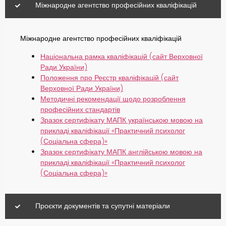
Міжнародне агентство професійних кваліфікацій
Міжнародне агентство професійних кваліфікацій
Національна рамка кваліфікацій (сайт Верховної
Ради України)
Положення про Реєстр кваліфікацій (сайт
Верховної Ради України)
Методичні рекомендації щодо розроблення
професійних стандартів
Зразок сертифікату МАПК українською мовою на
прикладі кваліфікації «Практичний психолог
(Соціальна сфера)»
Зразок сертифікату МАПК англійською мовою на
прикладі кваліфікації «Практичний психолог
(Соціальна сфера)»
Проєкти документів та супутні матеріали