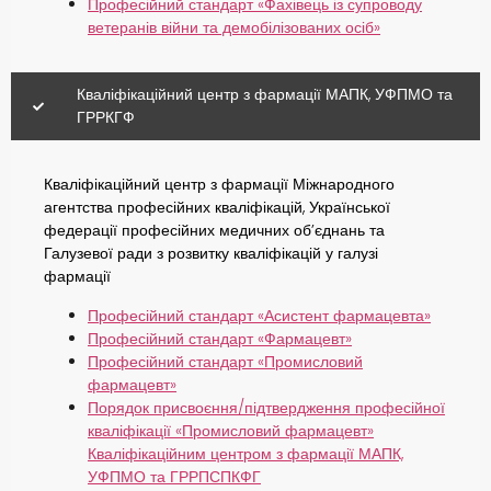
Професійний стандарт «Фахівець із супроводу
ветеранів війни та демобілізованих осіб»
Кваліфікаційний центр з фармації МАПК, УФПМО та
ГРРКГФ
Кваліфікаційний центр з фармації Міжнародного
агентства професійних кваліфікацій, Української
федерації професійних медичних об’єднань та
Галузевої ради з розвитку кваліфікацій у галузі
фармації
Професійний стандарт «Асистент фармацевта»
Професійний стандарт «Фармацевт»
Професійний стандарт «Промисловий
фармацевт»
Порядок присвоєння/підтвердження професійної
кваліфікації «Промисловий фармацевт»
Кваліфікаційним центром з фармації МАПК,
УФПМО та ГРРПСПКФГ