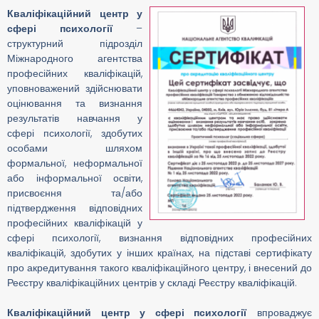
(2445.2)»
Кваліфікаційний центр у
сфері психології
–
структурний підрозділ
Дізнайся більше
Міжнародного агентства
професійних кваліфікацій,
уповноважений здійснювати
оцінювання та визнання
результатів навчання у
сфері психології, здобутих
особами шляхом
формальної, неформальної
або інформальної освіти,
присвоєння та/або
підтвердження відповідних
професійних кваліфікацій у
сфері психології, визнання відповідних професійних
кваліфікацій, здобутих у інших країнах, на підставі сертифікату
про акредитування такого кваліфікаційного центру, і внесений до
Реєстру кваліфікаційних центрів у складі Реєстру кваліфікацій.
Кваліфікаційний центр у сфері психології
впроваджує