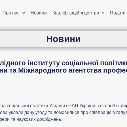
Про нас
Новини
Кваліфікаційні центри
Подати 
Новини
ідного інституту соціальної політики
їни та Міжнародного агентства профе
ва соціальної політики України і НАН України в особі В.о. 
ва уклали дану угоду та домовилися про співпрацю в галузя
фери та наукових досліджень.