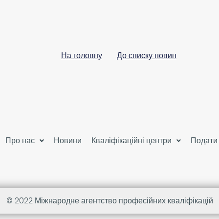
На головну
До списку новин
Про нас
Новини
Кваліфікаційні центри
Подати
© 2022
Міжнародне агентство професійних кваліфікацій