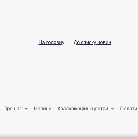
На головну
До списку новин
Про нас
Новини
Кваліфікаційні центри
Подати